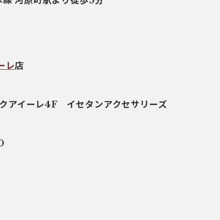
本線 河原町駅より徒歩5分
ーレ
店
 ルクアイーレ4F イセタンアクセサリーズ
0