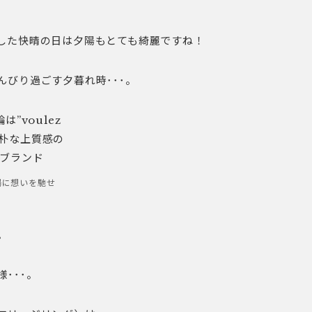
した快晴の日は夕陽もとても綺麗ですね！
んびり過ごす夕暮れ時･･･。
陽に想いを馳せ
。
･･･。