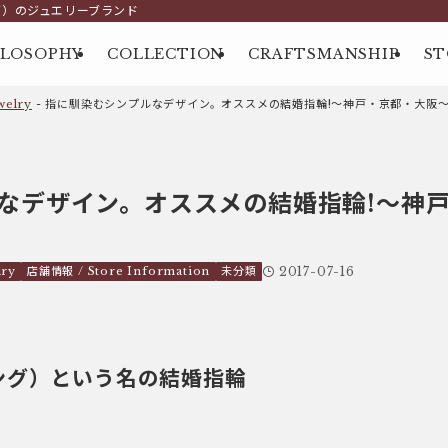
グ）のジュエリーブランド
ILOSOPHY
COLLECTION
CRAFTSMANSHIP
ST
elry
-
指に馴染むシンプルなデザイン。オススメの結婚指輪!～神戸・京都・大阪～
なデザイン。オススメの結婚指輪!～神戸
ry
店舗情報 / Store Information
未分類
2017-07-16
レッシング）という名の結婚指輪