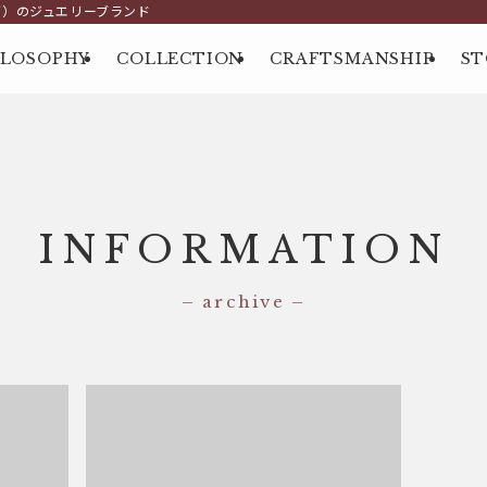
グ）のジュエリーブランド
ILOSOPHY
COLLECTION
CRAFTSMANSHIP
ST
INFORMATION
– archive –