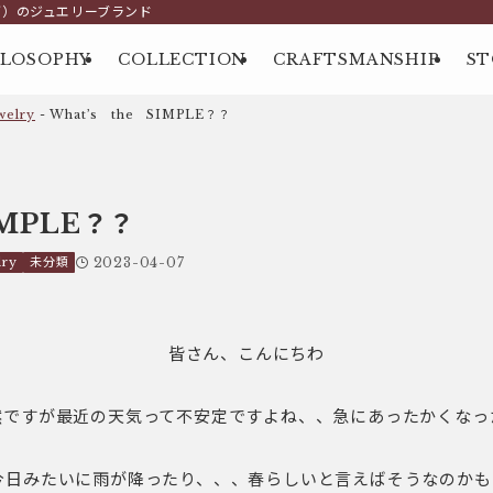
グ）のジュエリーブランド
ILOSOPHY
COLLECTION
CRAFTSMANSHIP
ST
elry
-
What’s the SIMPLE？？
IMPLE？？
ry
未分類
2023-04-07
皆さん、こんにちわ
然ですが最近の天気って不安定ですよね、、急にあったかくなっ
今日みたいに雨が降ったり、、、春らしいと言えばそうなのかも