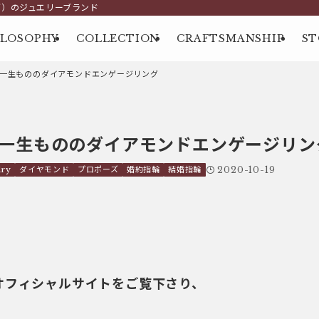
グ）のジュエリーブランド
ILOSOPHY
COLLECTION
CRAFTSMANSHIP
ST
一生もののダイアモンドエンゲージリング
一生もののダイアモンドエンゲージリン
ry
ダイヤモンド
プロポーズ
婚約指輪
結婚指輪
2020-10-19
usオフィシャルサイトをご覧下さり、