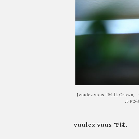
【voulez vous「Milk Cr
ルドが
voulez vous では、