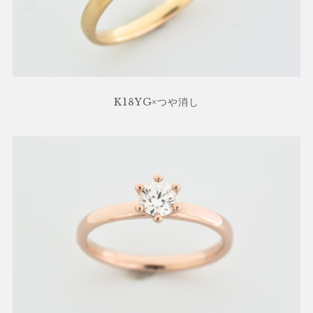
K18YG×つや消し