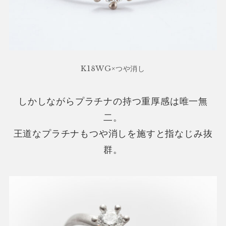
K18WG×つや消し
しかしながらプラチナの持つ重厚感は唯一無
二。
王道なプラチナもつや消しを施すと指なじみ抜
群。