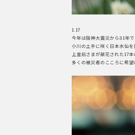
1.17
今年は阪神大震災から31年で
小川の土手に咲く日本水仙を
上皇后さまが献花された17
多くの被災者のこころに希望