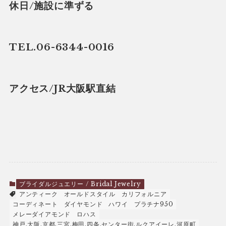
休日/施設に準ずる
TEL.06-6344-0016
アクセス/JR大阪駅直結
ブライダルジュエリー / Bridal Jewelry
アンティーク
オールドスタイル
カリフォルニア
コーディネート
ダイヤモンド
ハワイ
プラチナ950
メレーダイアモンド
ロハス
神戸,大阪,京都,三宮,梅田,四条,センター街,ルクアイーレ,河原町