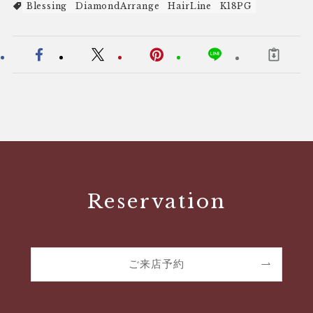
Blessing
DiamondArrange
HairLine
K18PG
Reservation
ご来店予約