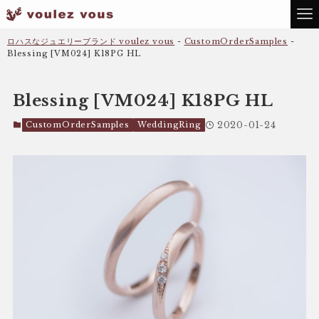
ロハスなジュエリーブランド voulez vous
-
CustomOrderSamples
-
Blessing [VM024] K18PG HL
Blessing [VM024] K18PG HL
CustomOrderSamples
WeddingRing
2020-01-24