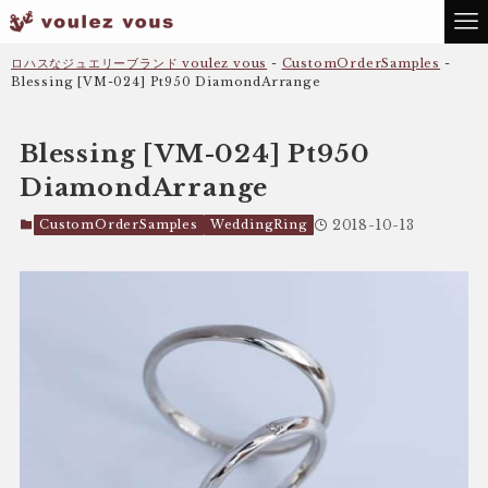
ロハスなジュエリーブランド voulez vous
-
CustomOrderSamples
-
Blessing [VM-024] Pt950 DiamondArrange
Blessing [VM-024] Pt950
DiamondArrange
CustomOrderSamples
WeddingRing
2018-10-13