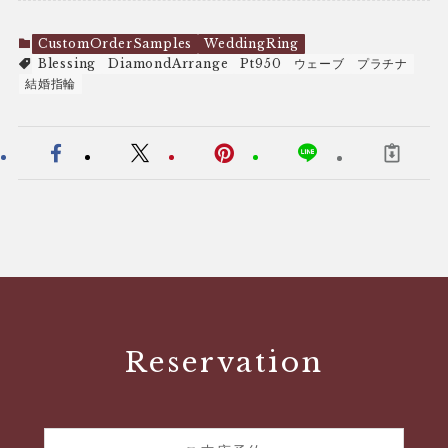
CustomOrderSamples
WeddingRing
Blessing
DiamondArrange
Pt950
ウェーブ
プラチナ
結婚指輪
Reservation