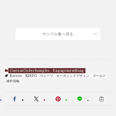
サンプル集へ戻る
CustomOrderSamples
EngagementRing
Breeze
K18PG
ウェーブ
オーガニックデザイン
ゴールド
婚約指輪