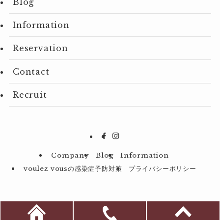
Blog
Information
Reservation
Contact
Recruit
Company
Blog
Information
voulez vousの感染症予防対策
プライバシーポリシー
©
2023 P.P.P.Creation Co.Ltd.