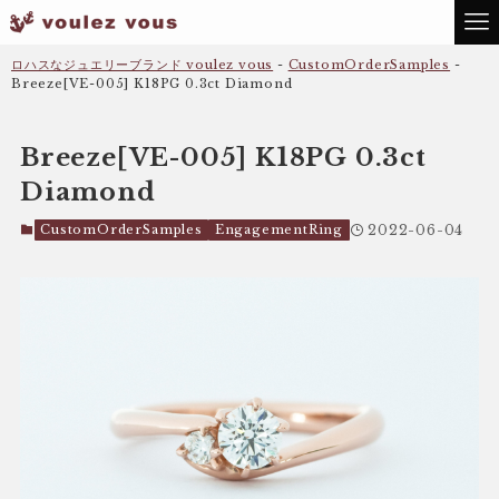
ロハスなジュエリーブランド voulez vous
-
CustomOrderSamples
-
Breeze[VE-005] K18PG 0.3ct Diamond
Breeze[VE-005] K18PG 0.3ct
Diamond
CustomOrderSamples
EngagementRing
2022-06-04