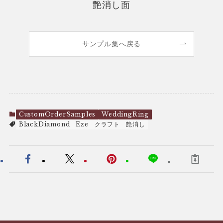
艶消し面
サンプル集へ戻る
CustomOrderSamples
WeddingRing
BlackDiamond
Eze
クラフト
艶消し