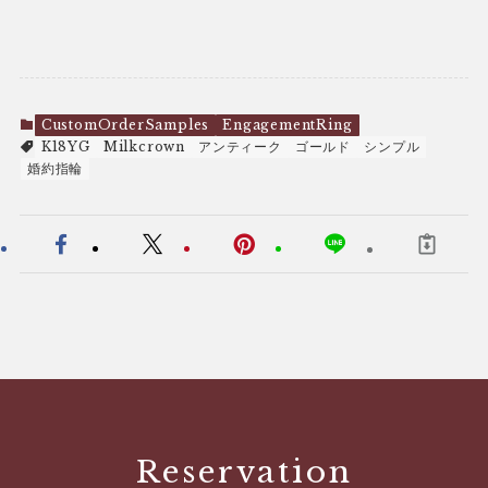
CustomOrderSamples
EngagementRing
K18YG
Milkcrown
アンティーク
ゴールド
シンプル
婚約指輪
Reservation