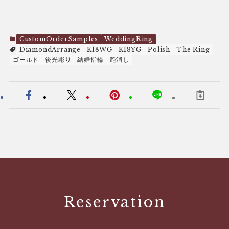
CustomOrderSamples
WeddingRing
DiamondArrange
K18WG
K18YG
Polish
The Ring
ゴールド
後光彫り
結婚指輪
艶消し
Reservation