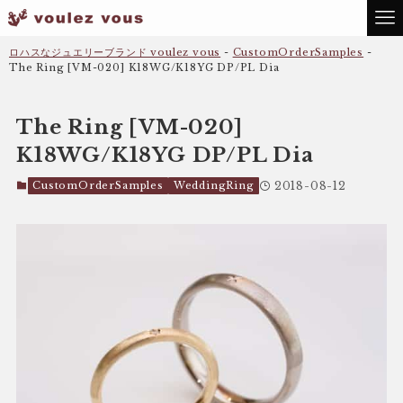
ロハスなジュエリーブランド voulez vous
-
CustomOrderSamples
-
The Ring [VM-020] K18WG/K18YG DP/PL Dia
The Ring [VM-020]
K18WG/K18YG DP/PL Dia
CustomOrderSamples
WeddingRing
2018-08-12