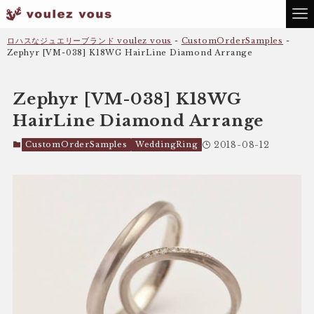
ロハスなジュエリーブランド voulez vous
-
CustomOrderSamples
-
Zephyr [VM-038] K18WG HairLine Diamond Arrange
Zephyr [VM-038] K18WG
HairLine Diamond Arrange
CustomOrderSamples
WeddingRing
2018-08-12