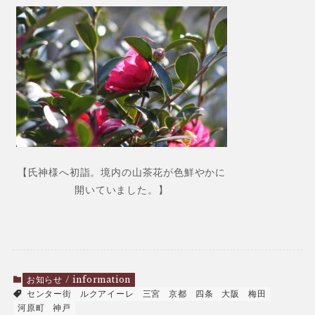
【氏神様へ初詣。境内の山茶花が色鮮やかに
開いていました。】
お知らせ / information
センター街
ルクアイーレ
三宮
京都
四条
大阪
梅田
河原町
神戸