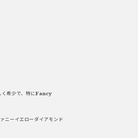
しく希少で、特に
Fancy
ファニーイエローダイアモンド