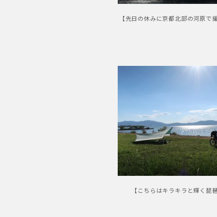
【先日の休みに京都北部の河原で
【こちらはキラキラと輝く琵