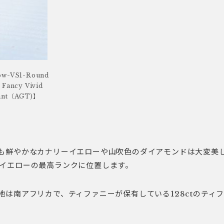
low-VS1-Round
Fancy Vivid
liant（AGT)】
も鮮やかなカナリーイエローや山吹色のダイアモンドは大変美
イエローの最高ランクに位置します。
地は南アフリカで、ティファニーが保有している128ctのティ