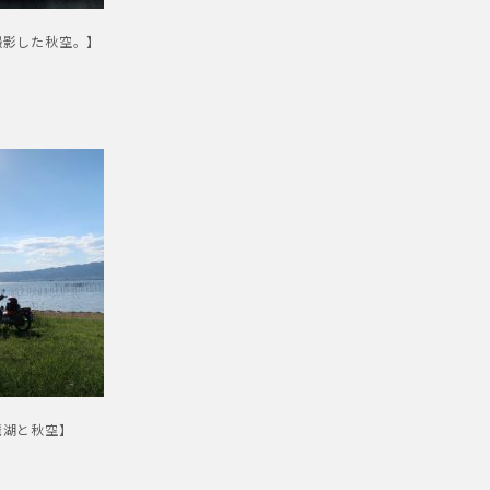
撮影した秋空。】
琶湖と秋空】