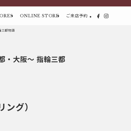
ORES
ONLINE STORE
ご来店予約
輪三都物語
都・大阪～ 指輪三都
ジリング）