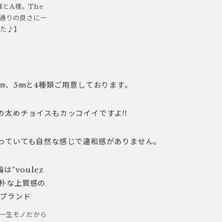
とA樣。The
指通りの良さに一
した♪】
㎜、5㎜と4種類ご用意しております。
の太めチョイスもカッコイイですよ!!
っていても自然な感じで違和感がありません。
!一生モノだから