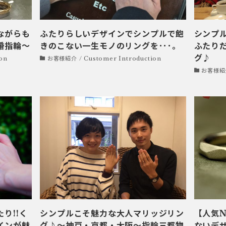
ながらも
ふたりらしいデザインでシンプルで飽
シンプル
婚指輪～
きのこない一生モノのリングを･･･。
ふたり
グ♪
on
お客様紹介 / Customer Introduction
お客様紹介 
り!!く
シンプルこそ魅力な大人マリッジリン
【人気N
インが魅
グ♪～神戸・京都・大阪～指輪三都物
ないデ