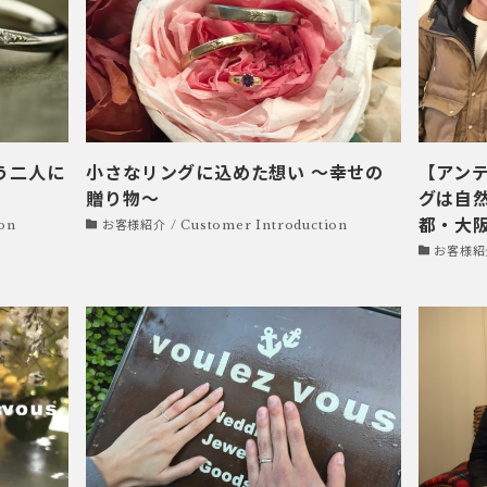
う二人に
小さなリングに込めた想い ～幸せの
【アン
贈り物～
グは自然
都・大
on
お客様紹介 / Customer Introduction
お客様紹介 