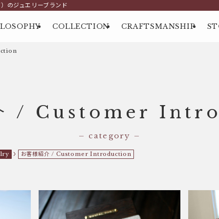
グ）のジュエリーブランド
ILOSOPHY
COLLECTION
CRAFTSMANSHIP
ST
ction
/ Customer Intro
– category –
lry
お客様紹介 / Customer Introduction