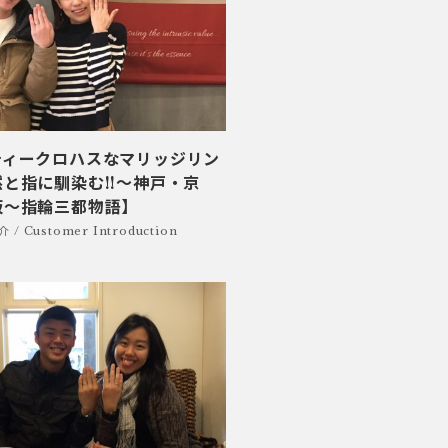
ティークロハスなマリッジリン
と指に馴染む!!～神戸・京
阪～指輪三都物語】
/ Customer Introduction