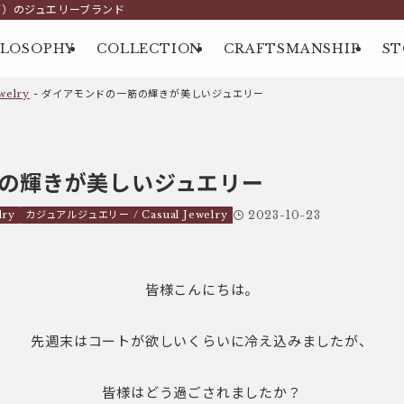
グ）のジュエリーブランド
ILOSOPHY
COLLECTION
CRAFTSMANSHIP
ST
elry
-
ダイアモンドの一筋の輝きが美しいジュエリー
の輝きが美しいジュエリー
lry
カジュアルジュエリー / Casual Jewelry
2023-10-23
皆様こんにちは。
先週末はコートが欲しいくらいに冷え込みましたが、
皆様はどう過ごされましたか？