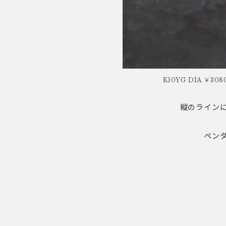
K10YG DIA ￥308
縦のライン
ペン