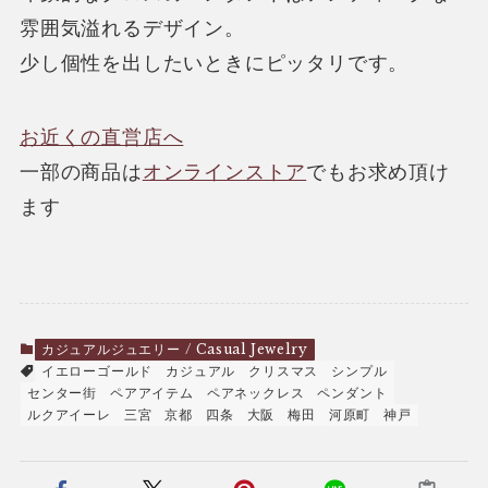
雰囲気溢れるデザイン。
少し個性を出したいときにピッタリです。
お近くの直営店へ
一部の商品は
オンラインストア
でもお求め頂け
ます
カジュアルジュエリー / Casual Jewelry
イエローゴールド
カジュアル
クリスマス
シンプル
センター街
ペアアイテム
ペアネックレス
ペンダント
ルクアイーレ
三宮
京都
四条
大阪
梅田
河原町
神戸