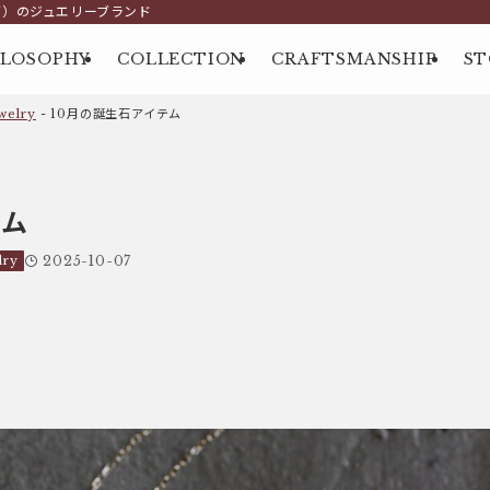
グ）のジュエリーブランド
ILOSOPHY
COLLECTION
CRAFTSMANSHIP
ST
elry
-
10月の誕生石アイテム
テム
lry
2025-10-07