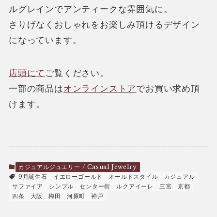
ルグレインでアンティークな雰囲気に。
さりげなくおしゃれをお楽しみ頂けるデザイン
になっています。
店頭にて
ご覧ください。
一部の商品は
オンラインストア
でお買い求め頂
けます。
カジュアルジュエリー / Casual Jewelry
9月誕生石
イエローゴールド
オールドスタイル
カジュアル
サファイア
シンプル
センター街
ルクアイーレ
三宮
京都
四条
大阪
梅田
河原町
神戸