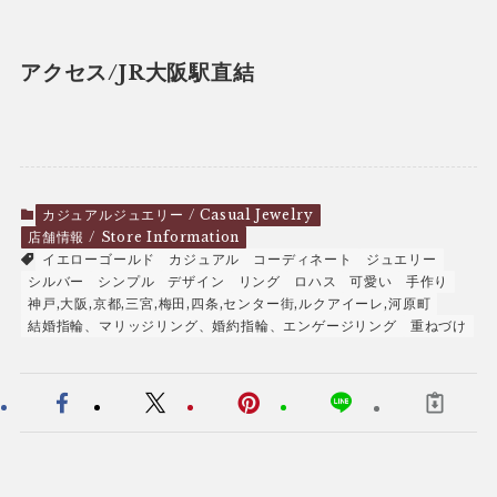
アクセス/JR大阪駅直結
カジュアルジュエリー / Casual Jewelry
店舗情報 / Store Information
イエローゴールド
カジュアル
コーディネート
ジュエリー
シルバー
シンプル
デザイン
リング
ロハス
可愛い
手作り
神戸,大阪,京都,三宮,梅田,四条,センター街,ルクアイーレ,河原町
結婚指輪、マリッジリング、婚約指輪、エンゲージリング
重ねづけ