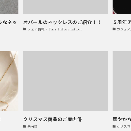
ルなネッ
オパールのネックレスのご紹介！！
５周年
フェア情報 / Fair Information
カジュアル
！
クリスマス商品のご案内🎅
華やか
未分類
クリスマ